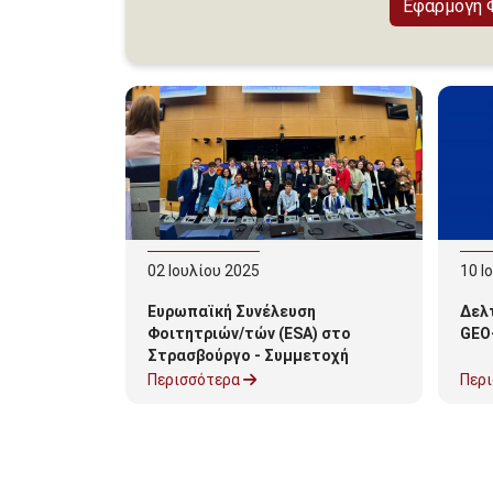
02
Ιουλίου
2025
10
Ι
Ευρωπαϊκή Συνέλευση
Δελτ
Φοιτητριών/τών (ESA) στο
GEO
Στρασβούργο - Συμμετοχή
Φοιτητή του ΠΕΔιΣ
Περισσότερα
Περ