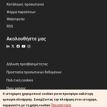
Κατάλογος προσωπικού
Φόρμα παραπόνων
Webmaster
RSS
Ακολουθήστε μας
Δήλωση προσβασιμότητας
Προστασία προσωπικών δεδομένων
Πολιτική cookies
Όροι χρήσης
Ο ιστοχώρος χρησιμοποιεί cookies για να προσφέρει καλύτερη
Προηγούμενος ιστότοπος
εμπειρία πλοήγησης. Συνεχίζοντας την πλοήγηση στον ιστοχώρο,
Image credits: Some designed by Freepik
Περισσότερα
συμφωνείτε με τη χρήση cookies