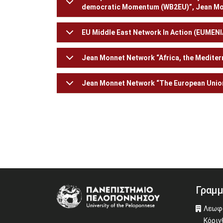
democratic Momentum (WB2EU)”, Jean Mo
EU Middle East Network In Action (EUME
Jean Monnet Network “Africa, the Mediterr
Jean Monnet Network “The European Union,
Γραμμ
Image
Λεωφό
Κόριν