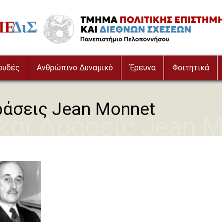
age
ουδές
Ανθρώπινο Δυναμικό
Έρευνα
Φοιτητικά
άσεις Jean Monnet
και Δράσεις Jean 