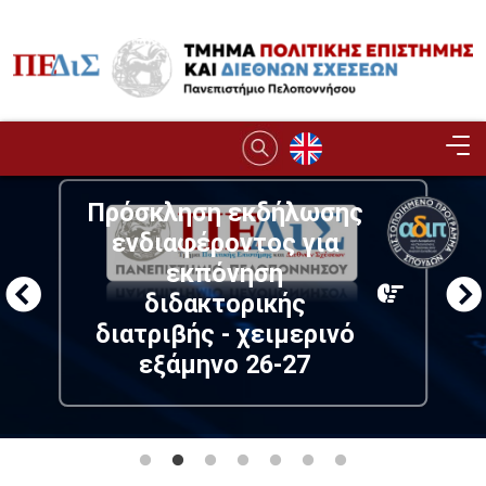
Παράκαμψη προς το κυρίως περιεχόμενο
Image
Πρόσκληση εκδήλωσης
ενδιαφέροντος για
εκπόνηση
διδακτορικής
διατριβής - χειμερινό
εξάμηνο 26-27