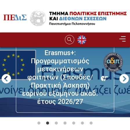
Παράκαμψη προς το κυρίως περιεχόμενο
Image
Erasmus+:
Προγραμματισμός
μετακινήσεων
φοιτητών (Σπουδές/
Πρακτική Άσκηση)
εαρινού εξαμήνου ακαδ.
έτους 2026/27