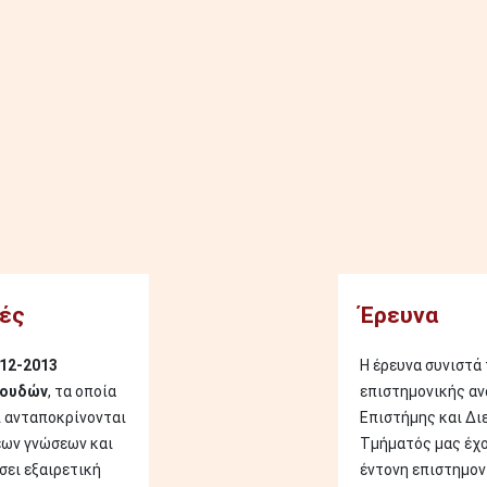
Image
ές
Έρευνα
12-2013
Η έρευνα συνιστά
πουδών
, τα οποία
επιστημονικής αν
 ανταποκρίνονται
Επιστήμης και Δι
έων γνώσεων και
Τμήματός μας έχο
σει εξαιρετική
έντονη επιστημον