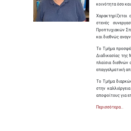
κοινότητα όσο και
Χαρακτηρίζεται 
στενές συνεργασ
Προπτυχιακών Σπο
και διεθνώς αναγ
Το Τμήμα προσφέρ
Διαδικασίας της 
πλαίσια διεθνών 
επαγγελματική α
Το Τμήμα διαρκώ
στην καλλιέργει
αποφοίτους για ε
Περισσότερα...