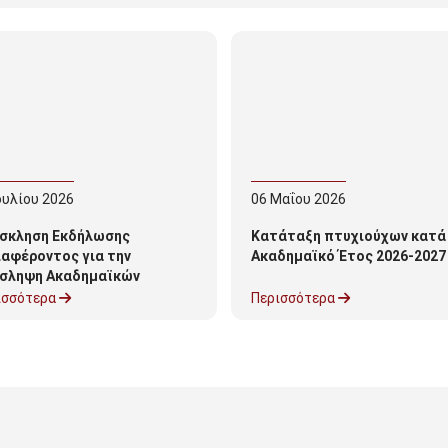
ουλίου
2026
06
Μαΐου
2026
σκληση Εκδήλωσης
Κατάταξη πτυχιούχων κατά
ιαφέροντος για την
Ακαδημαϊκό Έτος 2026-2027
σληψη Ακαδημαϊκών
τρόφων για το ακ.έτος
ισσότερα
Περισσότερα
6-27