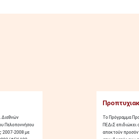
Image
Προπτυχιακ
ι Διεθνών
Το Πρόγραμμα Πρ
ου Πελοποννήσου
ΠΕΔιΣ επιδιώκει 
ς 2007-2008 με
αποκτούν προσόντ