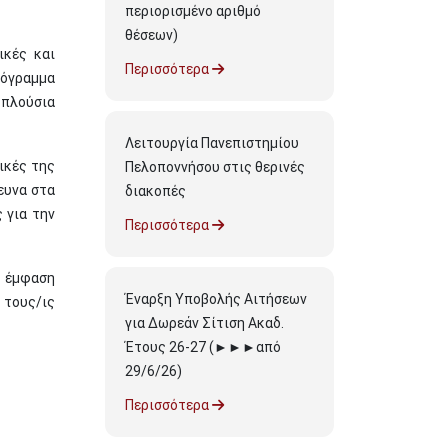
περιορισμένο αριθμό
θέσεων)
ικές και
Περισσότερα
όγραμμα
 πλούσια
Λειτουργία Πανεπιστημίου
ικές της
Πελοποννήσου στις θερινές
ευνα στα
διακοπές
 για την
Περισσότερα
η έμφαση
Έναρξη Υποβολής Αιτήσεων
 τους/ις
για Δωρεάν Σίτιση Ακαδ.
Έτους 26-27 (►►►από
29/6/26)
Περισσότερα