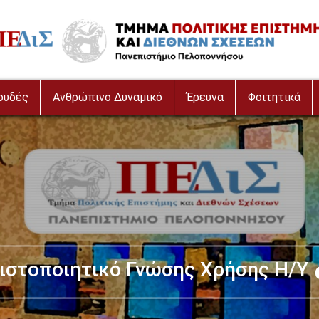
age
ουδές
Ανθρώπινο Δυναμικό
Έρευνα
Φοιτητικά
ιστοποιητικό Γνώσης Χρήσης Η/Υ