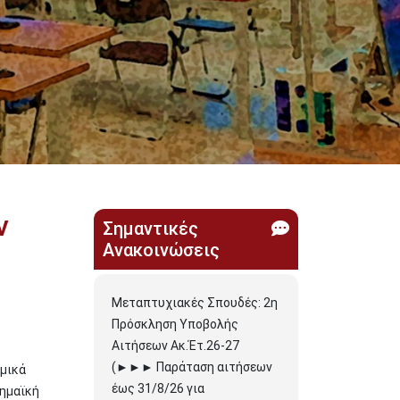
ν
Σημαντικές
Ανακοινώσεις
Μεταπτυχιακές Σπουδές: 2η
Πρόσκληση Υποβολής
Αιτήσεων Ακ.Έτ.26-27
(►►► Παράταση αιτήσεων
αμικά
έως 31/8/26 για
δημαϊκή