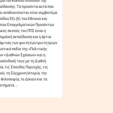
πρώτου κύκλου σπουδών της
αίδευσης. Τα προσόντα αυτά που
ι αναδεικνύονται είναι συμβατά με
έδου Έξι (6) του Εθνικού και
σίου Επαγγελματικών Προσόντων.
ικός σκοπός του ΠΠΣ είναι η
ημαϊκή εκπαίδευση και η άρτια
τάρτιση των φοιτητών/φοιτητριών
ωστικά πεδία της «Πολιτικής
ων «Διεθνών Σχέσεων» και η
ιασύνδεσή τους με τη Διεθνή
α, τις Σπουδές Περιοχής, τις
ύ, τη Σύγχρονη Ιστορία, την
 Φιλοσοφία, το Δίκαιο και τα
τήματα. ...