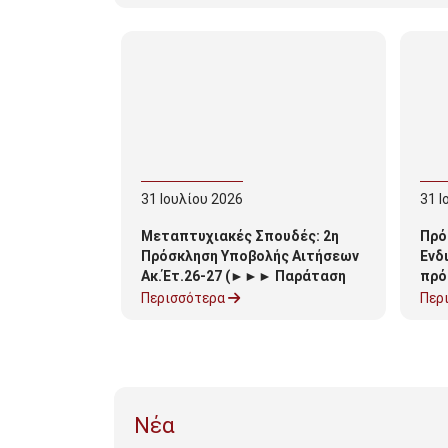
31
Ιουλίου
2026
31
Ι
Μεταπτυχιακές Σπουδές: 2η
Πρό
Πρόσκληση Υποβολής Αιτήσεων
Ενδ
Ακ.Έτ.26-27 (►►► Παράταση
πρό
αιτήσεων έως 31/8/26 για
Υπο
Περισσότερα
Περ
περιορισμένο αριθμό θέσεων)
202
Νέα