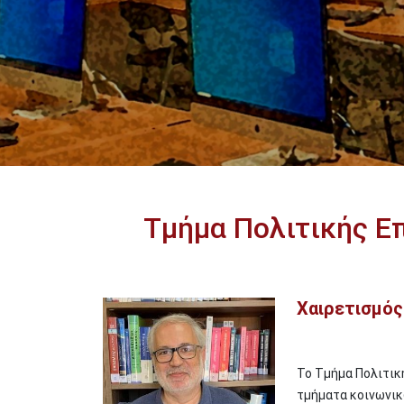
Τμήμα Πολιτικής Ε
Χαιρετισμό
Image
To Τμήμα Πολιτική
τμήματα κοινωνικ