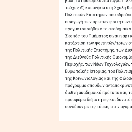
βάση το Προεδρικό Διάταγμα 118/2
τεύχος Α’) και ανήκει στη Σχολή Κ
Πολιτικών Επιστημών που εδρεύει 
εισαγωγή των πρώτων φοιτητών/
πραγματοποιήθηκε το ακαδημαϊκό 
Σκοπός του Τμήματος είναι η άρτι
κατάρτιση των φοιτητών/τριών στ
της Πολιτικής Επιστήμης, των Διε
της Διεθνούς Πολιτικής Οικονομί
Περιοχής, των Νέων Τεχνολογιών, 
Ευρωπαϊκής Ιστορίας, του Πολιτισμ
της Κοινωνιολογίας και της Φιλοσ
πρόγραμμα σπουδών ανταποκρίνετ
διεθνή ακαδημαϊκά πρότυπα και, τ
προσφέρει δεξιότητες και δυνατό
συνάδουν με τις τάσεις στην αγορά 