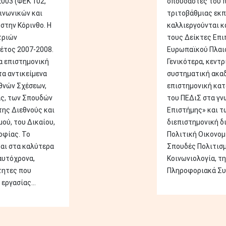
003 (ΦΕΚ 102,
σπουδαστές του 
οινωνικών και
τριτοβάθμιας εκπ
στην Κόρινθο. Η
καλλιεργούνται κα
τριών
τους Δείκτες Επιπ
έτος 2007-2008.
Ευρωπαϊκού Πλαι
α επιστημονική
Γενικότερα, κεντρ
α αντικείμενα
συστηματική ακαδ
θνών Σχέσεων,
επιστημονική κα
ας, των Σπουδών
του ΠΕΔιΣ στα γν
της Διεθνούς και
Επιστήμης» και τ
ού, του Δικαίου,
διεπιστημονική δ
οφίας. Το
Πολιτική Οικονομί
αι στα καλύτερα
Σπουδές Πολιτισμο
αυτόχρονα,
Κοινωνιολογία, τη
τητες που
Πληροφοριακά Συσ
εργασίας...