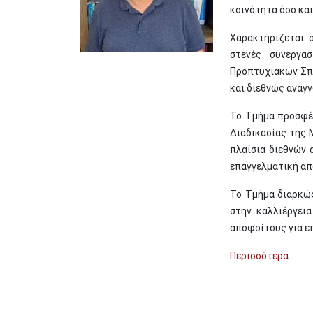
κοινότητα όσο και
Χαρακτηρίζεται 
στενές συνεργασ
Προπτυχιακών Σπο
και διεθνώς αναγ
Το Τμήμα προσφέρ
Διαδικασίας της 
πλαίσια διεθνών 
επαγγελματική α
Το Τμήμα διαρκώ
στην καλλιέργει
αποφοίτους για ε
Περισσότερα...