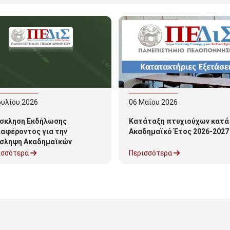
ουλίου
2026
06
Μαΐου
2026
σκληση Εκδήλωσης
Κατάταξη πτυχιούχων κατά
ιαφέροντος για την
Ακαδημαϊκό Έτος 2026-2027
σληψη Ακαδημαϊκών
τρόφων για το ακ.έτος
ισσότερα
Περισσότερα
6-27