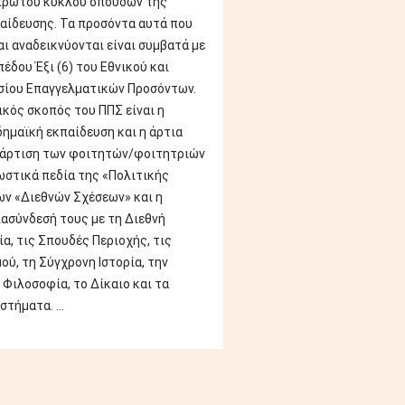
πρώτου κύκλου σπουδών της
αίδευσης. Τα προσόντα αυτά που
ι αναδεικνύονται είναι συμβατά με
έδου Έξι (6) του Εθνικού και
σίου Επαγγελματικών Προσόντων.
ικός σκοπός του ΠΠΣ είναι η
ημαϊκή εκπαίδευση και η άρτια
τάρτιση των φοιτητών/φοιτητριών
ωστικά πεδία της «Πολιτικής
ων «Διεθνών Σχέσεων» και η
ιασύνδεσή τους με τη Διεθνή
α, τις Σπουδές Περιοχής, τις
ύ, τη Σύγχρονη Ιστορία, την
 Φιλοσοφία, το Δίκαιο και τα
τήματα. ...