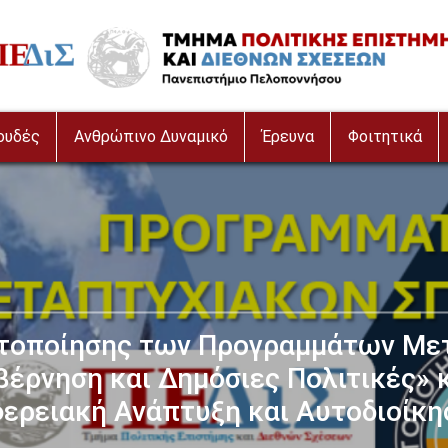
age
ουδές
Ανθρώπινο Δυναμικό
Έρευνα
Φοιτητικά
τοποίησης των Προγραμμάτων Με
έρνηση και Δημόσιες Πολιτικές» κ
ερειακή Ανάπτυξη και Αυτοδιοίκη