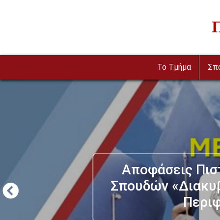
Παράκαμψη προς το κυρίως περιεχόμενο
Im
To Τμήμα
Σπ
Αποφάσεις Πισ
Σπουδών «Διακυβ
Περιφ