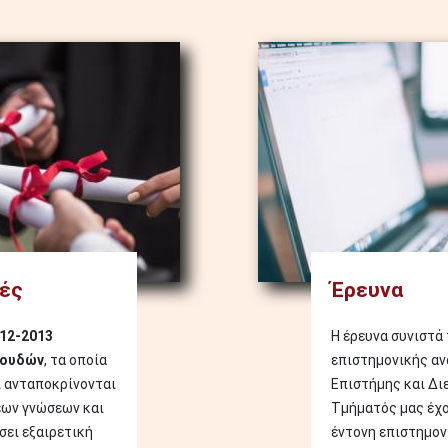
Image
ές
Έρευνα
12-2013
Η έρευνα συνιστά
πουδών
, τα οποία
επιστημονικής αν
 ανταποκρίνονται
Επιστήμης και Δι
έων γνώσεων και
Τμήματός μας έχο
σει εξαιρετική
έντονη επιστημον