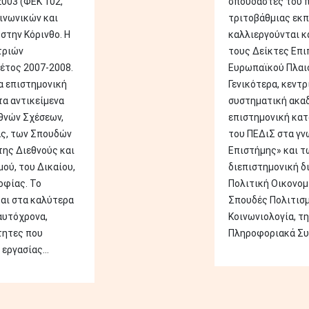
003 (ΦΕΚ 102,
σπουδαστές του 
οινωνικών και
τριτοβάθμιας εκπ
στην Κόρινθο. Η
καλλιεργούνται κα
τριών
τους Δείκτες Επιπ
έτος 2007-2008.
Ευρωπαϊκού Πλαι
α επιστημονική
Γενικότερα, κεντρ
α αντικείμενα
συστηματική ακαδ
θνών Σχέσεων,
επιστημονική κα
ας, των Σπουδών
του ΠΕΔιΣ στα γν
της Διεθνούς και
Επιστήμης» και τ
ού, του Δικαίου,
διεπιστημονική δ
οφίας. Το
Πολιτική Οικονομί
αι στα καλύτερα
Σπουδές Πολιτισμο
αυτόχρονα,
Κοινωνιολογία, τη
τητες που
Πληροφοριακά Συσ
εργασίας...