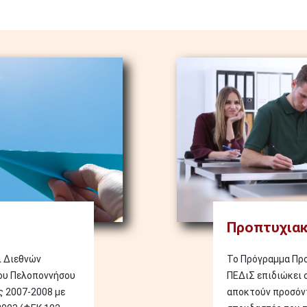
Image
Προπτυχιακ
ι Διεθνών
Το Πρόγραμμα Πρ
ου Πελοποννήσου
ΠΕΔιΣ επιδιώκει 
ς 2007-2008 με
αποκτούν προσόντ