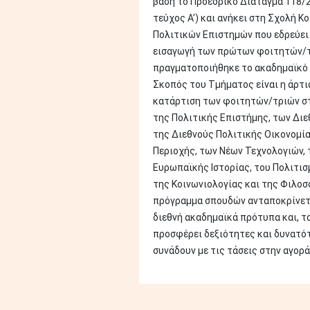
βάση το Προεδρικό Διάταγμα 118/2
τεύχος Α’) και ανήκει στη Σχολή Κ
Πολιτικών Επιστημών που εδρεύει 
εισαγωγή των πρώτων φοιτητών/
πραγματοποιήθηκε το ακαδημαϊκό 
Σκοπός του Τμήματος είναι η άρτι
κατάρτιση των φοιτητών/τριών στ
της Πολιτικής Επιστήμης, των Διε
της Διεθνούς Πολιτικής Οικονομί
Περιοχής, των Νέων Τεχνολογιών, 
Ευρωπαϊκής Ιστορίας, του Πολιτισμ
της Κοινωνιολογίας και της Φιλοσ
πρόγραμμα σπουδών ανταποκρίνετ
διεθνή ακαδημαϊκά πρότυπα και, τ
προσφέρει δεξιότητες και δυνατό
συνάδουν με τις τάσεις στην αγορά 