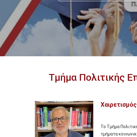
Τμήμα Πολιτικής Ε
Χαιρετισμό
Image
To Τμήμα Πολιτική
τμήματα κοινωνικ