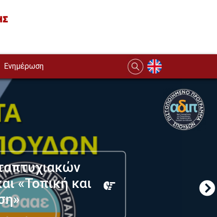
Ενημέρωση
ταπτυχιακών
αι «Τοπική και
ση»