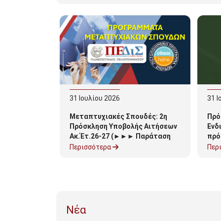
31
Ιουλίου
2026
31
Ι
Μεταπτυχιακές Σπουδές: 2η
Πρό
Πρόσκληση Υποβολής Αιτήσεων
Ενδ
Ακ.Έτ.26-27 (►►► Παράταση
πρό
αιτήσεων έως 31/8/26 για
Υπο
Περισσότερα
Περ
περιορισμένο αριθμό θέσεων)
202
Νέα