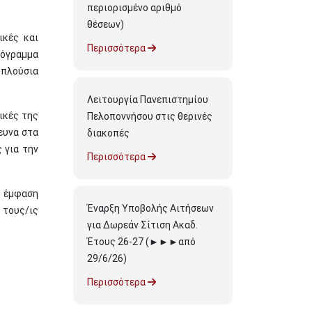
περιορισμένο αριθμό
θέσεων)
ικές και
Περισσότερα
όγραμμα
 πλούσια
Λειτουργία Πανεπιστημίου
ικές της
Πελοποννήσου στις θερινές
ευνα στα
διακοπές
 για την
Περισσότερα
η έμφαση
Έναρξη Υποβολής Αιτήσεων
 τους/ις
για Δωρεάν Σίτιση Ακαδ.
Έτους 26-27 (►►►από
29/6/26)
Περισσότερα