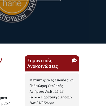
ν
Σημαντικές
Ανακοινώσεις
Μεταπτυχιακές Σπουδές: 2η
Πρόσκληση Υποβολής
Αιτήσεων Ακ.Έτ.26-27
(►►► Παράταση αιτήσεων
αμικά
έως 31/8/26 για
δημαϊκή