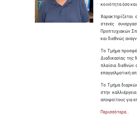
κοινότητα όσο και
Χαρακτηρίζεται 
στενές συνεργασ
Προπτυχιακών Σπο
και διεθνώς αναγ
Το Τμήμα προσφέρ
Διαδικασίας της 
πλαίσια διεθνών 
επαγγελματική α
Το Τμήμα διαρκώ
στην καλλιέργει
αποφοίτους για ε
Περισσότερα...