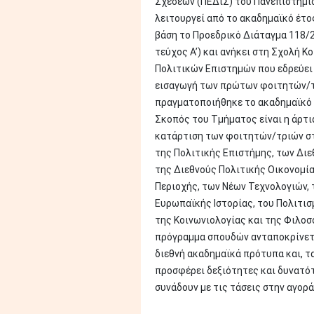
Σχέσεων (ΠΕΔιΣ) του Πανεπιστημί
λειτουργεί από το ακαδημαϊκό έτο
βάση το Προεδρικό Διάταγμα 118/2
τεύχος Α’) και ανήκει στη Σχολή Κ
Πολιτικών Επιστημών που εδρεύει 
εισαγωγή των πρώτων φοιτητών/
πραγματοποιήθηκε το ακαδημαϊκό 
Σκοπός του Τμήματος είναι η άρτι
κατάρτιση των φοιτητών/τριών στ
της Πολιτικής Επιστήμης, των Διε
της Διεθνούς Πολιτικής Οικονομί
Περιοχής, των Νέων Τεχνολογιών, 
Ευρωπαϊκής Ιστορίας, του Πολιτισμ
της Κοινωνιολογίας και της Φιλοσ
πρόγραμμα σπουδών ανταποκρίνετ
διεθνή ακαδημαϊκά πρότυπα και, τ
προσφέρει δεξιότητες και δυνατό
συνάδουν με τις τάσεις στην αγορά 