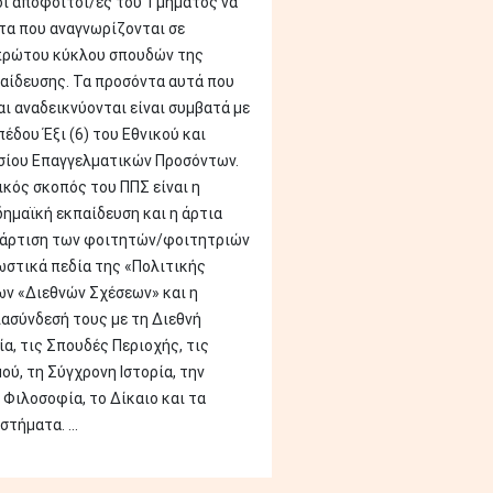
οι απόφοιτοι/ες του Τμήματος να
α που αναγνωρίζονται σε
πρώτου κύκλου σπουδών της
αίδευσης. Τα προσόντα αυτά που
ι αναδεικνύονται είναι συμβατά με
έδου Έξι (6) του Εθνικού και
σίου Επαγγελματικών Προσόντων.
ικός σκοπός του ΠΠΣ είναι η
ημαϊκή εκπαίδευση και η άρτια
τάρτιση των φοιτητών/φοιτητριών
ωστικά πεδία της «Πολιτικής
ων «Διεθνών Σχέσεων» και η
ιασύνδεσή τους με τη Διεθνή
α, τις Σπουδές Περιοχής, τις
ύ, τη Σύγχρονη Ιστορία, την
 Φιλοσοφία, το Δίκαιο και τα
τήματα. ...