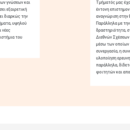
έων γνώσεων και
Τμήματός μας έχο
σει εξαιρετική
έντονη επιστημον
ει διαρκώς την
αναγνώριση στην 
ήματα, υψηλού
Παράλληλα με την
ι νέες
δραστηριότητα, σ
ιστήμια του
Διεθνών Σχέσεων 
μέσω των οποίων 
συνεργασία, η συν
υλοποίηση ερευν
παράλληλα, δίδετ
φοιτητών και απο