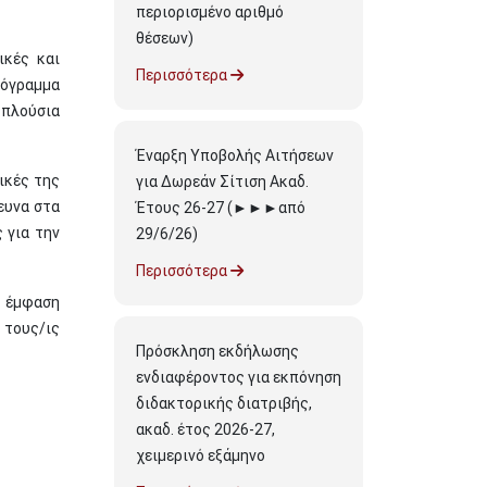
περιορισμένο αριθμό
θέσεων)
ικές και
Περισσότερα
όγραμμα
 πλούσια
Έναρξη Υποβολής Αιτήσεων
ικές της
για Δωρεάν Σίτιση Ακαδ.
ευνα στα
Έτους 26-27 (►►►από
 για την
29/6/26)
Περισσότερα
η έμφαση
 τους/ις
Πρόσκληση εκδήλωσης
ενδιαφέροντος για εκπόνηση
διδακτορικής διατριβής,
ακαδ. έτος 2026-27,
χειμερινό εξάμηνο