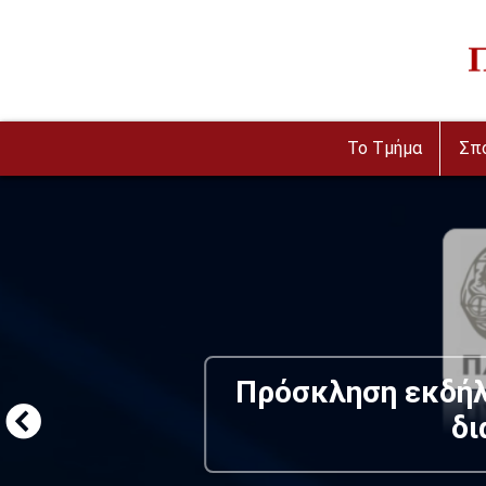
Παράκαμψη προς το κυρίως περιεχόμενο
Im
To Τμήμα
Σπ
Π