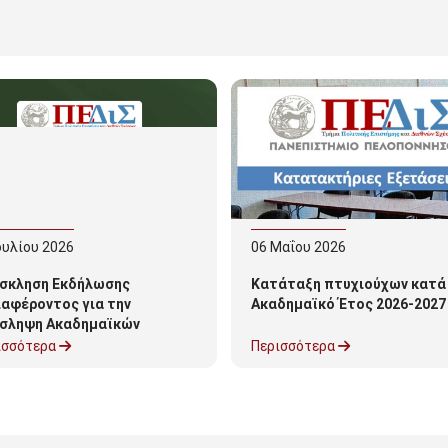
ουλίου
2026
06
Μαΐου
2026
σκληση Εκδήλωσης
Κατάταξη πτυχιούχων κατά
ιαφέροντος για την
Ακαδημαϊκό Έτος 2026-2027
σληψη Ακαδημαϊκών
τρόφων για το ακ.έτος
ισσότερα
Περισσότερα
6-27