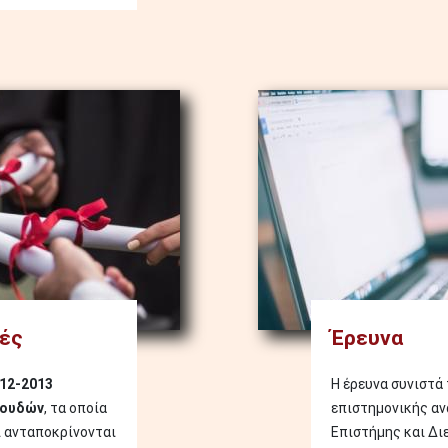
Image
ές
Έρευνα
12-2013
Η έρευνα συνιστά
πουδών
, τα οποία
επιστημονικής αν
 ανταποκρίνονται
Επιστήμης και Δι