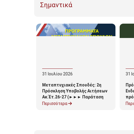
Σημαντικά
31
Ιουλίου
2026
31
Ι
Μεταπτυχιακές Σπουδές: 2η
Πρό
Πρόσκληση Υποβολής Αιτήσεων
Ενδ
Ακ.Έτ.26-27 (►►► Παράταση
πρό
αιτήσεων έως 31/8/26 για
Υπο
Περισσότερα
Περ
περιορισμένο αριθμό θέσεων)
202