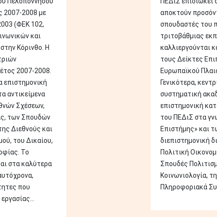
ου Πελοποννήσου
ΠΕΔιΣ επιδιώκει 
ς 2007-2008 με
αποκτούν προσόντ
003 (ΦΕΚ 102,
σπουδαστές του 
οινωνικών και
τριτοβάθμιας εκπ
στην Κόρινθο. Η
καλλιεργούνται κα
τριών
τους Δείκτες Επιπ
έτος 2007-2008.
Ευρωπαϊκού Πλαι
α επιστημονική
Γενικότερα, κεντρ
α αντικείμενα
συστηματική ακαδ
θνών Σχέσεων,
επιστημονική κα
ας, των Σπουδών
του ΠΕΔιΣ στα γν
της Διεθνούς και
Επιστήμης» και τ
ού, του Δικαίου,
διεπιστημονική δ
οφίας. Το
Πολιτική Οικονομί
αι στα καλύτερα
Σπουδές Πολιτισμο
αυτόχρονα,
Κοινωνιολογία, τη
τητες που
Πληροφοριακά Συσ
εργασίας...