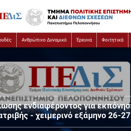
age
ουδές
Ανθρώπινο Δυναμικό
Έρευνα
Φοιτητικά
ιστοποιητικό Γνώσης Χρήσης Η/Υ