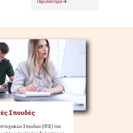
Περισσότερα
ές Σπουδές
οπτυχιακών Σπουδών (ΠΠΣ) του