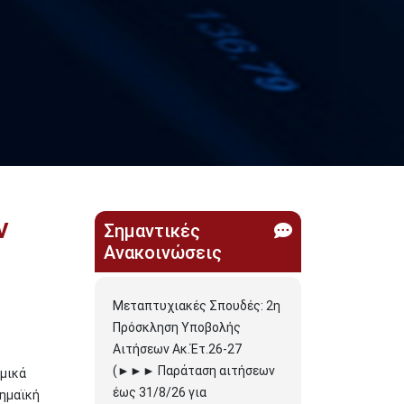
ν
Σημαντικές
Ανακοινώσεις
Μεταπτυχιακές Σπουδές: 2η
Πρόσκληση Υποβολής
Αιτήσεων Ακ.Έτ.26-27
(►►► Παράταση αιτήσεων
αμικά
έως 31/8/26 για
δημαϊκή