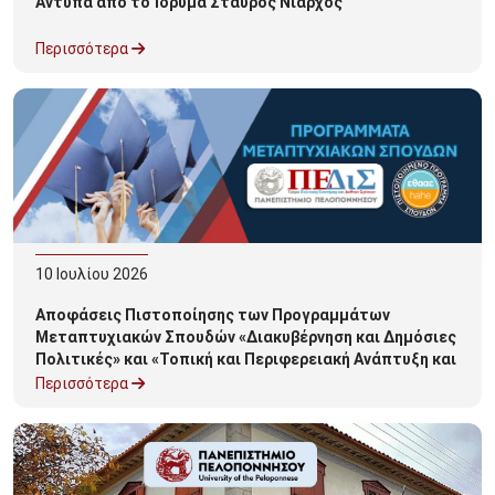
Αντύπα από το Ίδρυμα Σταύρος Νιάρχος
Περισσότερα
10
Ιουλίου
2026
Αποφάσεις Πιστοποίησης των Προγραμμάτων
Μεταπτυχιακών Σπουδών «Διακυβέρνηση και Δημόσιες
Πολιτικές» και «Τοπική και Περιφερειακή Ανάπτυξη και
Αυτοδιοίκηση»
Περισσότερα