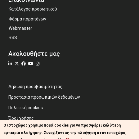
Κατάλογος προσωπικού
Φόρμα παραπόνων
Webmaster
RSS
Ακολουθήστε μας
Δήλωση προσβασιμότητας
Προστασία προσωπικών δεδομένων
Πολιτική cookies
Όροι χρήσης
Ο ιστοχώρος χρησιμοποιεί cookies για να προσφέρει καλύτερη
Προηγούμενος ιστότοπος
εμπειρία πλοήγησης. Συνεχίζοντας την πλοήγηση στον ιστοχώρο,
Image credits: Some designed by Freepik