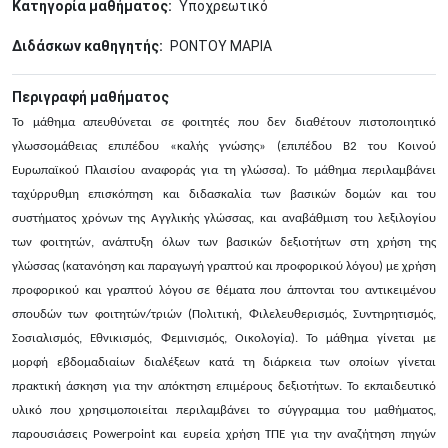
Κατηγορία μαθήματος
Υποχρεωτικό
Διδάσκων καθηγητής
ΡΟΝΤΟΥ ΜΑΡΙΑ
Περιγραφή μαθήματος
Το μάθημα απευθύνεται σε φοιτητές που δεν διαθέτουν πιστοποιητικό
γλωσσομάθειας επιπέδου «καλής γνώσης» (επιπέδου Β2 του Κοινού
Ευρωπαϊκού Πλαισίου αναφοράς για τη γλώσσα). Το μάθημα περιλαμβάνει
ταχύρρυθμη επισκόπηση και διδασκαλία των βασικών δομών και του
συστήματος χρόνων της Αγγλικής γλώσσας, και αναβάθμιση του λεξιλογίου
των φοιτητών, ανάπτυξη όλων των βασικών δεξιοτήτων στη χρήση της
γλώσσας (κατανόηση και παραγωγή γραπτού και προφορικού λόγου) με χρήση
προφορικού και γραπτού λόγου σε θέματα που άπτονται του αντικειμένου
σπουδών των φοιτητών/τριών (Πολιτική, Φιλελευθερισμός, Συντηρητισμός,
Σοσιαλισμός, Εθνικισμός, Φεμινισμός, Οικολογία). Το μάθημα γίνεται με
μορφή εβδομαδιαίων διαλέξεων κατά τη διάρκεια των οποίων γίνεται
πρακτική άσκηση για την απόκτηση επιμέρους δεξιοτήτων. Το εκπαιδευτικό
υλικό που χρησιμοποιείται περιλαμβάνει το σύγγραμμα του μαθήματος,
παρουσιάσεις Powerpoint και ευρεία χρήση ΤΠΕ για την αναζήτηση πηγών