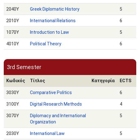
2040Υ
Greek Diplomatic History
5
2010Υ
International Relations
6
1070Υ
Introduction to Law
5
4010Υ
Political Theory
6
3rd Semester
Κωδικός
Τίτλος
Κατηγορία
ECTS
3030Υ
Comparative Politics
6
3100Υ
Digital Research Methods
4
3070Υ
Diplomacy and International
5
Organization
2030Υ
International Law
5