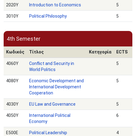
2020Υ
Introduction to Economics
5
3010Υ
Political Philosophy
5
4th Semester
Κωδικός
Τίτλος
Κατηγορία
ECTS
4060Υ
Conflict and Security in
5
World Politics
4080Υ
Economic Development and
5
International Development
Cooperation
4030Υ
EU Law and Governance
5
4050Υ
International Political
6
Economy
Ε500Ε
Political Leadership
4