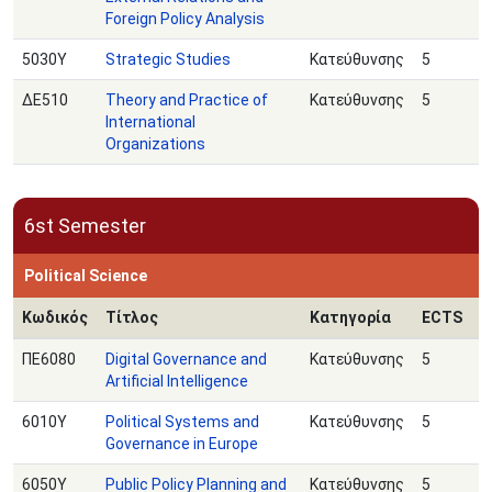
Foreign Policy Analysis
5030Υ
Strategic Studies
Κατεύθυνσης
5
ΔΕ510
Theory and Practice of
Κατεύθυνσης
5
International
Organizations
6st Semester
Political Science
Κωδικός
Τίτλος
Κατηγορία
ECTS
ΠΕ6080
Digital Governance and
Κατεύθυνσης
5
Artificial Intelligence
6010Υ
Political Systems and
Κατεύθυνσης
5
Governance in Europe
6050Υ
Public Policy Planning and
Κατεύθυνσης
5