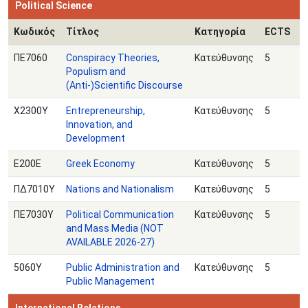
Political Science
Κωδικός
Τίτλος
Κατηγορία
ECTS
ΠΕ7060
Conspiracy Theories,
Κατεύθυνσης
5
Populism and
(Anti-)Scientific Discourse
Χ2300Υ
Entrepreneurship,
Κατεύθυνσης
5
Innovation, and
Development
Ε200Ε
Greek Economy
Κατεύθυνσης
5
ΠΔ7010Υ
Nations and Nationalism
Κατεύθυνσης
5
ΠΕ7030Υ
Political Communication
Κατεύθυνσης
5
and Mass Media (NOT
AVAILABLE 2026-27)
5060Υ
Public Administration and
Κατεύθυνσης
5
Public Management