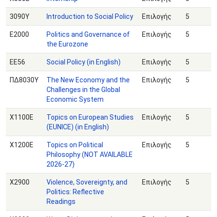
3090Υ
Introduction to Social Policy
Επιλογής
5
Ε2000
Politics and Governance of
Επιλογής
5
the Eurozone
ΕΕ56
Social Policy (in English)
Επιλογής
5
ΠΔ8030Υ
The New Economy and the
Επιλογής
5
Challenges in the Global
Economic System
Χ1100Ε
Topics on European Studies
Επιλογής
5
(EUNICE) (in English)
Χ1200Ε
Topics on Political
Επιλογής
5
Philosophy (NOT AVAILABLE
2026-27)
X2900
Violence, Sovereignty, and
Επιλογής
5
Politics: Reflective
Readings