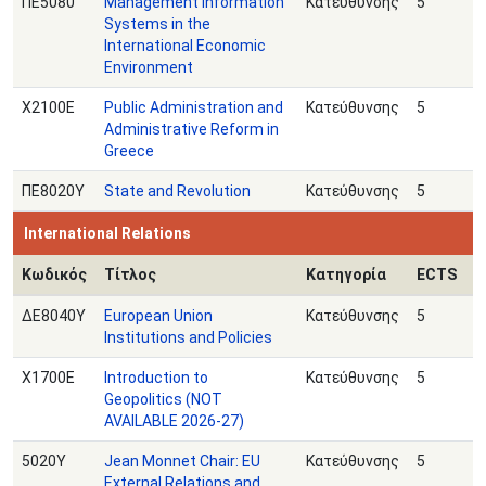
ΠΕ5080
Management Information
Κατεύθυνσης
5
Systems in the
International Economic
Environment
Χ2100Ε
Public Administration and
Κατεύθυνσης
5
Administrative Reform in
Greece
ΠΕ8020Υ
State and Revolution
Κατεύθυνσης
5
International Relations
Κωδικός
Τίτλος
Κατηγορία
ECTS
ΔΕ8040Υ
European Union
Κατεύθυνσης
5
Institutions and Policies
Χ1700Ε
Introduction to
Κατεύθυνσης
5
Geopolitics (NOT
AVAILABLE 2026-27)
5020Υ
Jean Monnet Chair: EU
Κατεύθυνσης
5
External Relations and