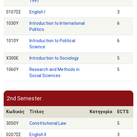
1991
0107ΣΕ
English Ι
3
1030Υ
Introduction to International
6
Politics
1010Υ
Introduction to Political
6
Science
Χ300Ε
Introduction to Sociology
5
1060Υ
Research and Methods in
5
Social Sciences
2nd Semester
Κωδικός
Τίτλος
Κατηγορία
ECTS
3050Υ
Constitutional Law
5
0207ΣΕ
English ΙΙ
3