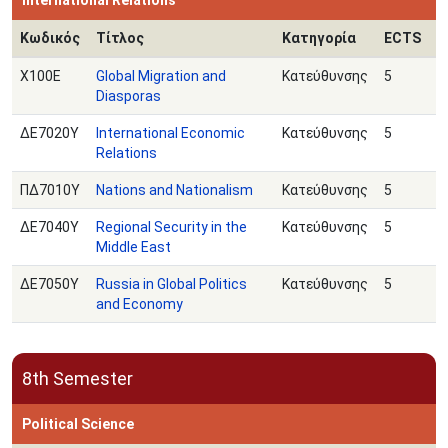
International Relations
Κωδικός
Τίτλος
Κατηγορία
ECTS
Χ100Ε
Global Migration and
Κατεύθυνσης
5
Diasporas
ΔΕ7020Υ
International Economic
Κατεύθυνσης
5
Relations
ΠΔ7010Υ
Nations and Nationalism
Κατεύθυνσης
5
ΔΕ7040Υ
Regional Security in the
Κατεύθυνσης
5
Middle East
ΔΕ7050Υ
Russia in Global Politics
Κατεύθυνσης
5
and Economy
8th Semester
Political Science