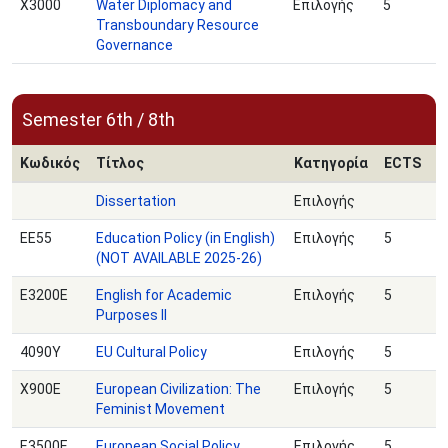
X3000
Water Diplomacy and
Επιλογής
5
Transboundary Resource
Governance
Semester 6th / 8th
Κωδικός
Τίτλος
Κατηγορία
ECTS
Dissertation
Επιλογής
ΕΕ55
Education Policy (in English)
Επιλογής
5
(NOT AVAILABLE 2025-26)
Ε3200Ε
English for Academic
Επιλογής
5
Purposes ΙΙ
4090Υ
EU Cultural Policy
Επιλογής
5
Χ900Ε
European Civilization: The
Επιλογής
5
Feminist Movement
Ε3500Ε
European Social Policy
Επιλογής
5