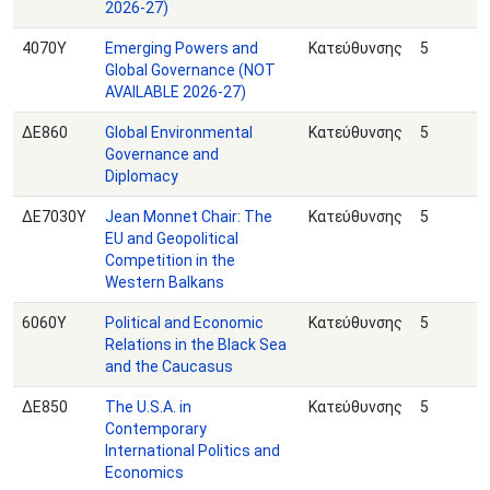
2026-27)
4070Υ
Emerging Powers and
Κατεύθυνσης
5
Global Governance (NOT
AVAILABLE 2026-27)
ΔΕ860
Global Environmental
Κατεύθυνσης
5
Governance and
Diplomacy
ΔΕ7030Υ
Jean Monnet Chair: The
Κατεύθυνσης
5
EU and Geopolitical
Competition in the
Western Balkans
6060Υ
Political and Economic
Κατεύθυνσης
5
Relations in the Black Sea
and the Caucasus
ΔΕ850
The U.S.A. in
Κατεύθυνσης
5
Contemporary
International Politics and
Economics